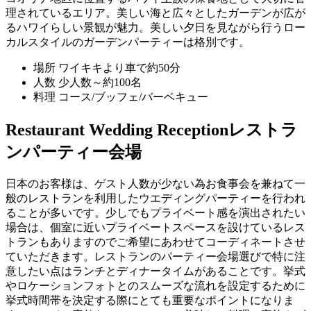
理されているエリア。美しい海と広々としたガーデンが広が
るハワイらしい景観が魅力。美しい夕日を見ながら行うロー
カルスタイルのガーデンパーティーは格別です。
場所
ワイキキより車で約50分
人数
少人数～約100名
料理
コース/ブッフェ/バーベキュー
Restaurant Wedding Reception
レストラ
ンパーティー会場
日本のお客様は、ゲスト人数が少ない為お食事会を兼ねて一
般のレストランを利用したウエディングパーティーを行われ
ることが多いです。少しでもプライベート感を演出されたい
場合は、個室に近いプライベートスペースを設けているレス
トランもありますのでご希望にあわせてコーディネートさせ
ていただきます。レストランのパーティー会場選びで特に注
意したい点はランチとディナータイムがあることです。挙式
やロケーションフォトとのスムーズな流れを設定するために
挙式時間帯を決定する際にとても重要なポイントになりま