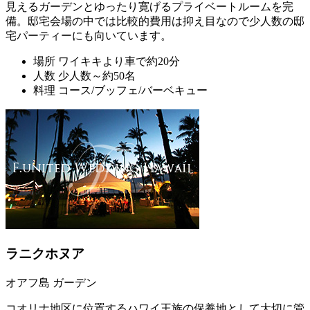
見えるガーデンとゆったり寛げるプライベートルームを完
備。邸宅会場の中では比較的費用は抑え目なので少人数の邸
宅パーティーにも向いています。
場所
ワイキキより車で約20分
人数
少人数～約50名
料理
コース/ブッフェ/バーベキュー
ラニクホヌア
オアフ島 ガーデン
コオリナ地区に位置するハワイ王族の保養地として大切に管