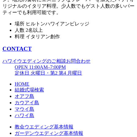
リジナルのイタリア料理。少人数でもゲスト人数の多いパー
ティーでも利用可能です。
場所
ヒルトンハワイアンビレッジ
人数
2名以上
料理
イタリアン創作
CONTACT
ハワイウエディングのご相談お問合わせ
OPEN 11:00AM–7:00PM
定休日 火曜日・第2 第4 月曜日
HOME
結婚式場検索
オアフ島
カウアイ島
マウイ島
ハワイ島
教会ウエディング基本情報
ガーデンウエディング基本情報