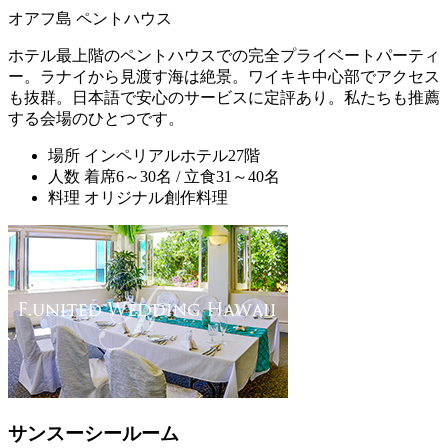
オアフ島 ペントハウス
ホテル最上階のペントハウスでの完全プライベートパーティ
ー。ラナイから見渡す海は絶景。ワイキキ中心部でアクセス
も抜群。日本語で安心のサービスに定評あり。私たちも推薦
する会場のひとつです。
場所
インペリアルホテル27階
人数
着席6～30名 / 立食31～40名
料理
オリジナル創作料理
サンスーシールーム