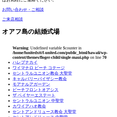
お問い合わせ・ご相談
ご来店相談
オアフ島の結婚式場
Warning
: Undefined variable $counter in
/home/funitedxtt/f-united.com/public_html/hawaii/wp-
content/themes/floger-child/single-maui.php
on line
70
ハレプナカイ
ワイマナロ ビーチ コテージ
セントラルユニオン教会 大聖堂
キャルバリーバイザシー教会
モアナルアガーデン
ビーチフロントオアシス
ザ ベイヤーエステート
セントラルユニオン 中聖堂
カワイアハオ教会
セントアンドリュース教会 大聖堂