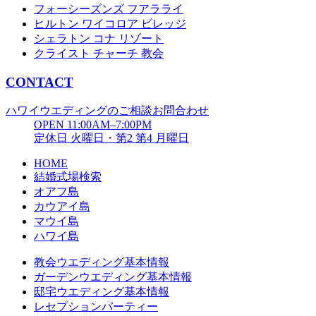
フォーシーズンズ フアラライ
ヒルトン ワイコロア ビレッジ
シェラトン コナ リゾート
クライスト チャーチ 教会
CONTACT
ハワイウエディングのご相談お問合わせ
OPEN 11:00AM–7:00PM
定休日 火曜日・第2 第4 月曜日
HOME
結婚式場検索
オアフ島
カウアイ島
マウイ島
ハワイ島
教会ウエディング基本情報
ガーデンウエディング基本情報
邸宅ウエディング基本情報
レセプションパーティー