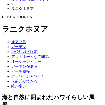
>
ラニクホヌア
LANUKUHONUA
ラニクホヌア
オアフ島
ガーデン
1日2組以下限定
アットホームな雰囲気
オーシャンビュー
ガーデンがある
ビーチ隣接
フラワーシャワー可
人前式ができる
緑が多い
海と自然に囲まれたハワイらしい風
景、