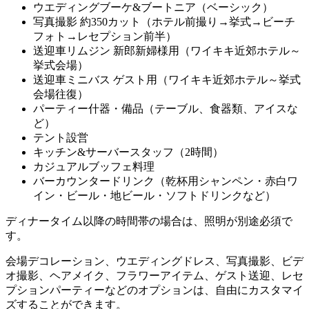
ウエディングブーケ&ブートニア（ベーシック）
写真撮影 約350カット（ホテル前撮り→挙式→ビーチ
フォト→レセプション前半）
送迎車リムジン 新郎新婦様用（ワイキキ近郊ホテル～
挙式会場）
送迎車ミニバス ゲスト用（ワイキキ近郊ホテル～挙式
会場往復）
パーティー什器・備品（テーブル、食器類、アイスな
ど）
テント設営
キッチン&サーバースタッフ（2時間）
カジュアルブッフェ料理
バーカウンタードリンク（乾杯用シャンペン・赤白ワ
イン・ビール・地ビール・ソフトドリンクなど）
ディナータイム以降の時間帯の場合は、照明が別途必須で
す。
会場デコレーション、ウエディングドレス、写真撮影、ビデ
オ撮影、ヘアメイク、フラワーアイテム、ゲスト送迎、レセ
プションパーティーなどのオプションは、自由にカスタマイ
ズすることができます。