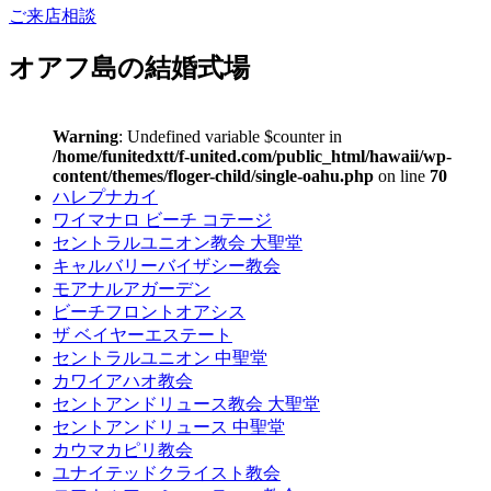
ご来店相談
オアフ島の結婚式場
Warning
: Undefined variable $counter in
/home/funitedxtt/f-united.com/public_html/hawaii/wp-
content/themes/floger-child/single-oahu.php
on line
70
ハレプナカイ
ワイマナロ ビーチ コテージ
セントラルユニオン教会 大聖堂
キャルバリーバイザシー教会
モアナルアガーデン
ビーチフロントオアシス
ザ ベイヤーエステート
セントラルユニオン 中聖堂
カワイアハオ教会
セントアンドリュース教会 大聖堂
セントアンドリュース 中聖堂
カウマカピリ教会
ユナイテッドクライスト教会