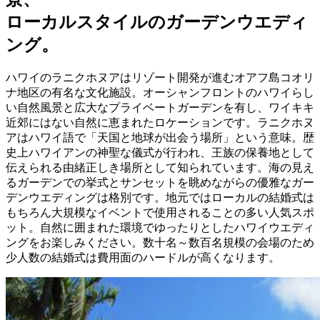
ローカルスタイルのガーデンウエディ
ング。
ハワイのラニクホヌアはリゾート開発が進むオアフ島コオリ
ナ地区の有名な文化施設。オーシャンフロントのハワイらし
い自然風景と広大なプライベートガーデンを有し、ワイキキ
近郊にはない自然に恵まれたロケーションです。ラニクホヌ
アはハワイ語で「天国と地球が出会う場所」という意味。歴
史上ハワイアンの神聖な儀式が行われ、王族の保養地として
伝えられる由緒正しき場所として知られています。海の見え
るガーデンでの挙式とサンセットを眺めながらの優雅なガー
デンウエディングは格別です。地元ではローカルの結婚式は
もちろん大規模なイベントで使用されることの多い人気スポ
ット。自然に囲まれた環境でゆったりとしたハワイウエディ
ングをお楽しみください。数十名～数百名規模の会場のため
少人数の結婚式は費用面のハードルが高くなります。